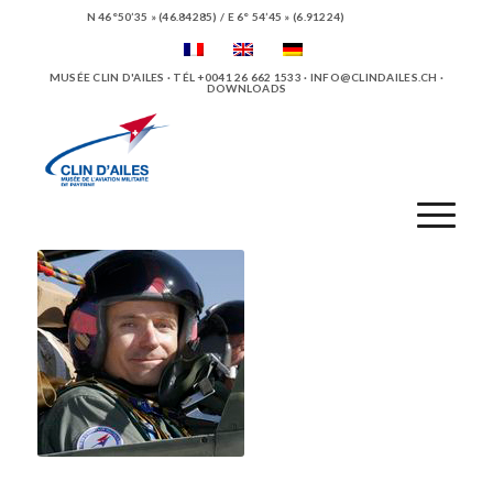
N 46°50’35 » (46.84285) / E 6° 54’45 » (6.91224)
MUSÉE CLIN D'AILES · TÉL +0041 26 662 1533 ·
INFO@CLINDAILES.CH
·
DOWNLOADS