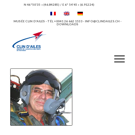
N 46°50’35 » (46.84285) / E 6° 54’45 » (6.91224)
MUSÉE CLIN D'AILES · TÉL +0041 26 662 1533 ·
INFO@CLINDAILES.CH
·
DOWNLOADS