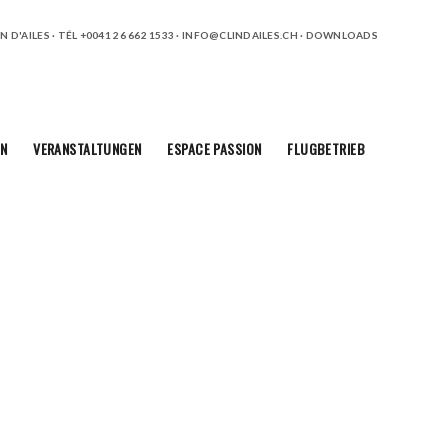
 D'AILES · TÉL +0041 26 662 1533 ·
INFO@CLINDAILES.CH
·
DOWNLOADS
N
VERANSTALTUNGEN
ESPACE PASSION
FLUGBETRIEB