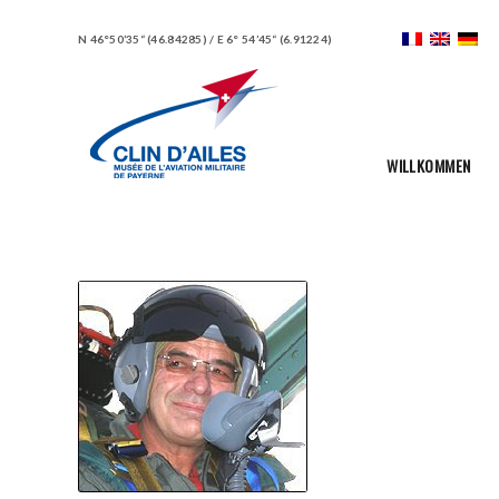
N 46°50’35“ (46.84285) / E 6° 54’45“ (6.91224)
WILLKOMMEN