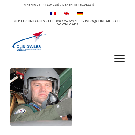
N 46°50’35 » (46.84285) / E 6° 54’45 » (6.91224)
MUSÉE CLIN D'AILES · TÉL +0041 26 662 1533 ·
INFO@CLINDAILES.CH
·
DOWNLOADS