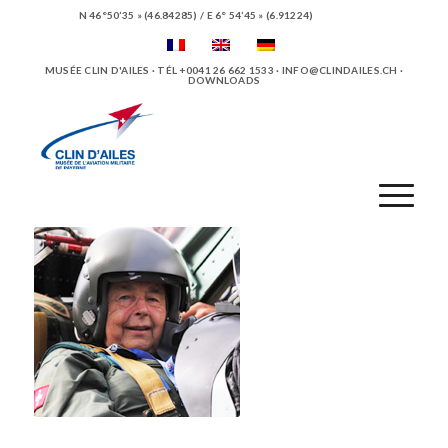
N 46°50’35 » (46.84285) / E 6° 54’45 » (6.91224)
MUSÉE CLIN D'AILES · TÉL +0041 26 662 1533 ·
INFO@CLINDAILES.CH
·
DOWNLOADS