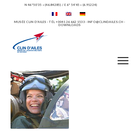
N 46°50’35 » (46.84285) / E 6° 54’45 » (6.91224)
MUSÉE CLIN D'AILES · TÉL +0041 26 662 1533 ·
INFO@CLINDAILES.CH
·
DOWNLOADS