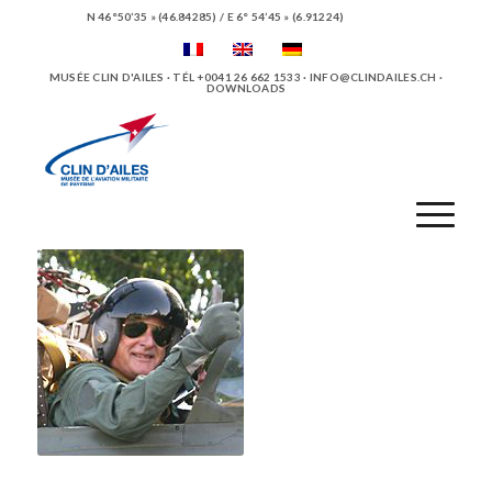
N 46°50’35 » (46.84285) / E 6° 54’45 » (6.91224)
MUSÉE CLIN D'AILES · TÉL +0041 26 662 1533 ·
INFO@CLINDAILES.CH
·
DOWNLOADS