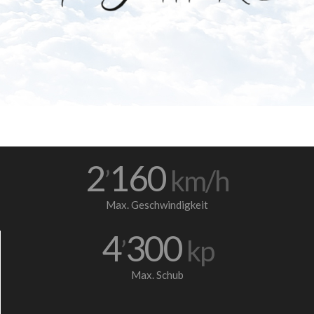
2
160
’
km/h
Max. Geschwindigkeit
4
300
’
kp
Max. Schub