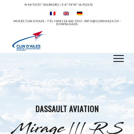
N 46°50’35“ (46.84285) / E 6° 54’45“ (6.91224)
MUSÉE CLIN D'AILES · TÉL +0041 26 662 1533 ·
INFO@CLINDAILES.CH
·
DOWNLOADS
DASSAULT AVIATION