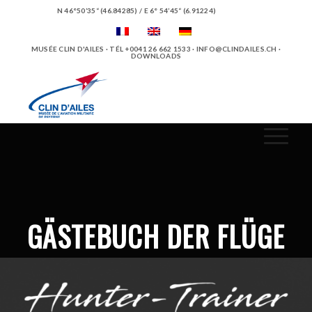
N 46°50’35“ (46.84285) / E 6° 54’45“ (6.91224)
MUSÉE CLIN D'AILES · TÉL +0041 26 662 1533 ·
INFO@CLINDAILES.CH
·
DOWNLOADS
GÄSTEBUCH DER FLÜGE