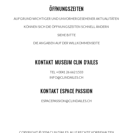
ÖFFNUNGSZEITEN
AUFGRUND WICHTIGER UND UNVORHERGESEHENER AKTUALITÄTEN
KÖNNEN SICH DIE ÖFFNUNGSZEITEN SCHNELL ÄNDERN
SIEHE BITTE
DIE ANGABEN AUF DER WILLKOMMENSEITE
KONTAKT MUSEUM CLIN D’AILES
TEL +0041 26 662 1533
INFO@CLINDAILES.CH
KONTAKT ESPACE PASSION
ESPACEPASSION@CLINDAILES.CH
COPYRIGHT © 2024 CLIN D’AILES. ALLE RECHTE VORBEHALTEN