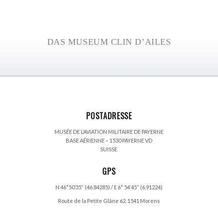
DAS MUSEUM CLIN D’AILES
POSTADRESSE
MUSÉE DE L’AVIATION MILITAIRE DE PAYERNE
BASE AÉRIENNE – 1530 PAYERNE VD
SUISSE
GPS
N 46°50’35“ (46.84285) / E 6° 54’45“ (6.91224)
Route de la Petite Glâne 62, 1541 Morens