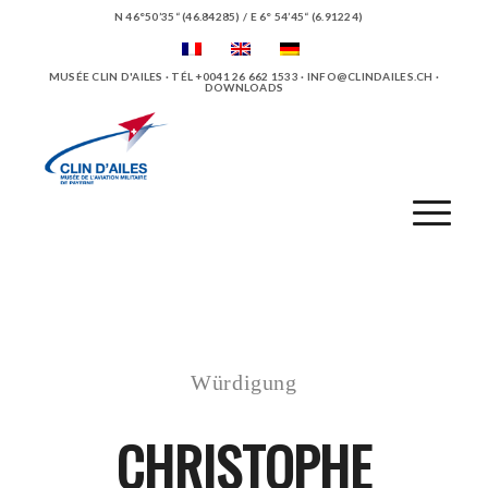
N 46°50’35“ (46.84285) / E 6° 54’45“ (6.91224)
MUSÉE CLIN D'AILES · TÉL +0041 26 662 1533 ·
INFO@CLINDAILES.CH
·
DOWNLOADS
Würdigung
CHRISTOPHE