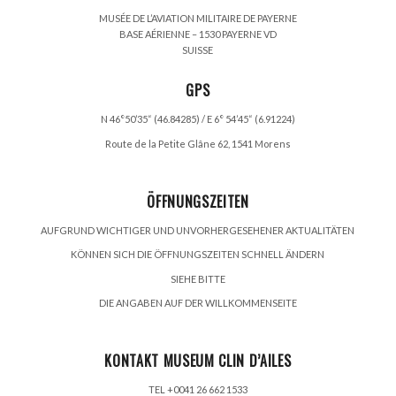
MUSÉE DE L’AVIATION MILITAIRE DE PAYERNE
BASE AÉRIENNE – 1530 PAYERNE VD
SUISSE
GPS
N 46°50’35“ (46.84285) / E 6° 54’45“ (6.91224)
Route de la Petite Glâne 62, 1541 Morens
ÖFFNUNGSZEITEN
AUFGRUND WICHTIGER UND UNVORHERGESEHENER AKTUALITÄTEN
KÖNNEN SICH DIE ÖFFNUNGSZEITEN SCHNELL ÄNDERN
SIEHE BITTE
DIE ANGABEN AUF DER WILLKOMMENSEITE
KONTAKT MUSEUM CLIN D’AILES
TEL +0041 26 662 1533