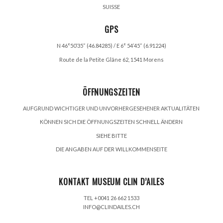
SUISSE
GPS
N 46°50’35“ (46.84285) / E 6° 54’45“ (6.91224)
Route de la Petite Glâne 62, 1541 Morens
ÖFFNUNGSZEITEN
AUFGRUND WICHTIGER UND UNVORHERGESEHENER AKTUALITÄTEN
KÖNNEN SICH DIE ÖFFNUNGSZEITEN SCHNELL ÄNDERN
SIEHE BITTE
DIE ANGABEN AUF DER WILLKOMMENSEITE
KONTAKT MUSEUM CLIN D’AILES
TEL +0041 26 662 1533
INFO@CLINDAILES.CH