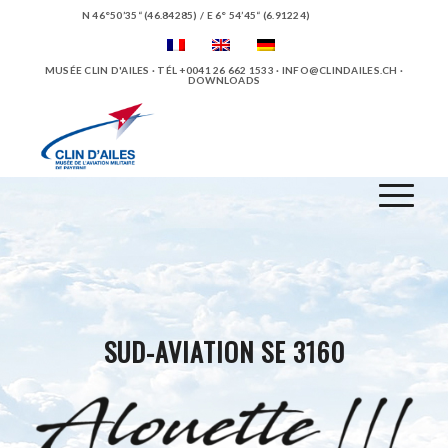
N 46°50’35“ (46.84285) / E 6° 54’45“ (6.91224)
MUSÉE CLIN D'AILES · TÉL +0041 26 662 1533 ·
INFO@CLINDAILES.CH
·
DOWNLOADS
SUD-AVIATION SE 3160