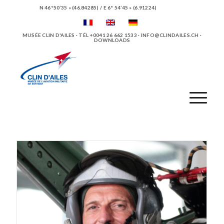
N 46°50’35 » (46.84285) / E 6° 54’45 » (6.91224)
MUSÉE CLIN D'AILES · TÉL +0041 26 662 1533 ·
INFO@CLINDAILES.CH
·
DOWNLOADS
Items portfolio