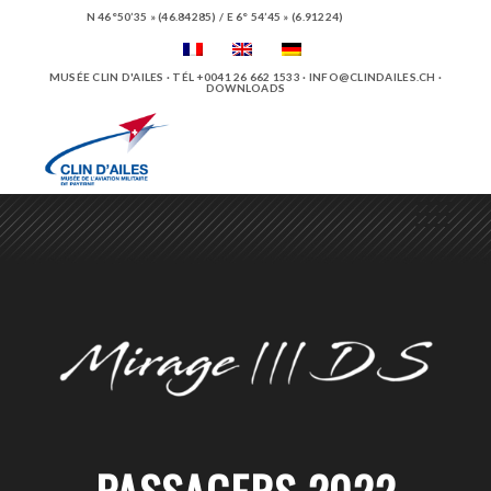
N 46°50’35 » (46.84285) / E 6° 54’45 » (6.91224)
MUSÉE CLIN D'AILES · TÉL +0041 26 662 1533 ·
INFO@CLINDAILES.CH
·
DOWNLOADS