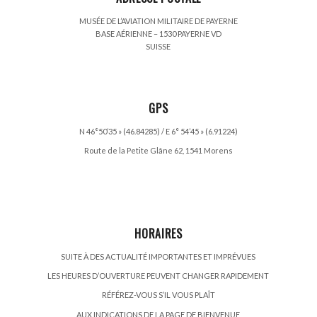
MUSÉE DE L’AVIATION MILITAIRE DE PAYERNE
BASE AÉRIENNE – 1530 PAYERNE VD
SUISSE
GPS
N 46°50’35 » (46.84285) / E 6° 54’45 » (6.91224)
Route de la Petite Glâne 62, 1541 Morens
HORAIRES
SUITE À DES ACTUALITÉ IMPORTANTES ET IMPRÉVUES
LES HEURES D’OUVERTURE PEUVENT CHANGER RAPIDEMENT
RÉFÉREZ-VOUS S’IL VOUS PLAÎT
AUX INDICATIONS DE LA PAGE DE BIENVENUE