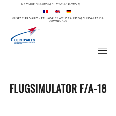
N 46°50’35“ (46.84285) / E 6° 54’45“ (6.91224)
MUSÉE CLIN D'AILES · TÉL +0041 26 662 1533 ·
INFO@CLINDAILES.CH
·
DOWNLOADS
FLUGSIMULATOR F/A-18