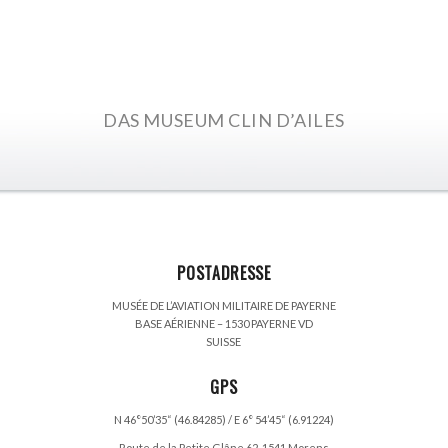
DAS MUSEUM CLIN D’AILES
POSTADRESSE
MUSÉE DE L’AVIATION MILITAIRE DE PAYERNE
BASE AÉRIENNE – 1530 PAYERNE VD
SUISSE
GPS
N 46°50’35“ (46.84285) / E 6° 54’45“ (6.91224)
Route de la Petite Glâne 62, 1541 Morens