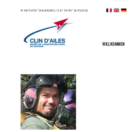
N 46°50’35“ (46.84285) / E 6° 54’45“ (6.91224)
WILLKOMMEN