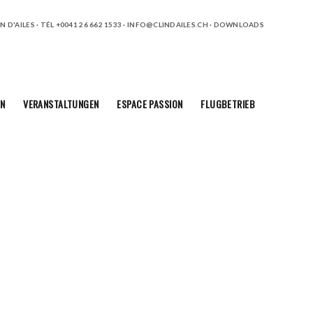
 D'AILES · TÉL +0041 26 662 1533 ·
INFO@CLINDAILES.CH
·
DOWNLOADS
N
VERANSTALTUNGEN
ESPACE PASSION
FLUGBETRIEB