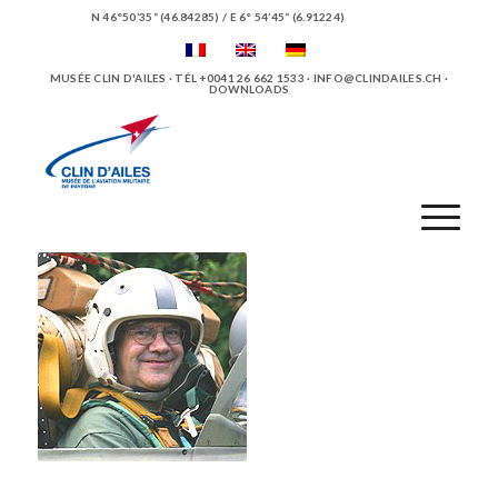
N 46°50’35“ (46.84285) / E 6° 54’45“ (6.91224)
MUSÉE CLIN D'AILES · TÉL +0041 26 662 1533 ·
INFO@CLINDAILES.CH
·
DOWNLOADS