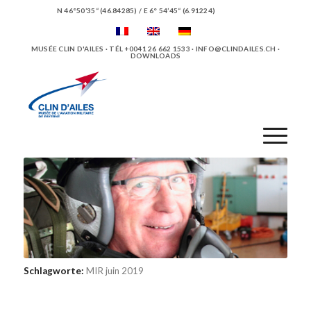
N 46°50’35“ (46.84285) / E 6° 54’45“ (6.91224)
MUSÉE CLIN D'AILES · TÉL +0041 26 662 1533 ·
INFO@CLINDAILES.CH
·
DOWNLOADS
Schlagworte:
MIR juin 2019