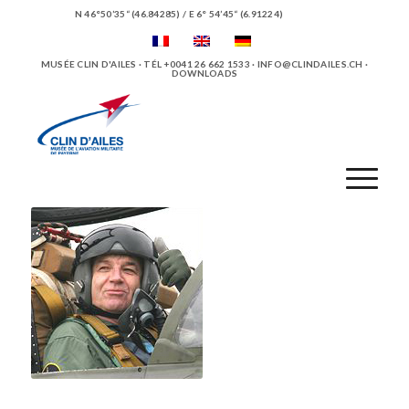
N 46°50’35“ (46.84285) / E 6° 54’45“ (6.91224)
MUSÉE CLIN D'AILES · TÉL +0041 26 662 1533 ·
INFO@CLINDAILES.CH
·
DOWNLOADS