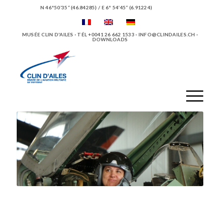
N 46°50’35“ (46.84285) / E 6° 54’45“ (6.91224)
MUSÉE CLIN D'AILES · TÉL +0041 26 662 1533 ·
INFO@CLINDAILES.CH
·
DOWNLOADS