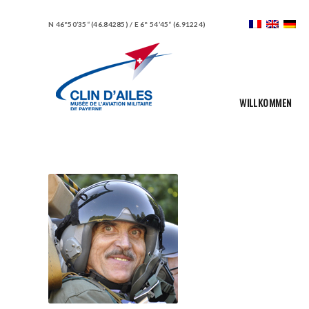
N 46°50’35“ (46.84285) / E 6° 54’45“ (6.91224)
WILLKOMMEN