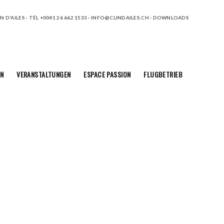
 D'AILES · TÉL +0041 26 662 1533 ·
INFO@CLINDAILES.CH
·
DOWNLOADS
N
VERANSTALTUNGEN
ESPACE PASSION
FLUGBETRIEB