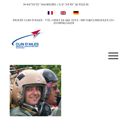
N 46°50’35“ (46.84285) / E 6° 54’45“ (6.91224)
MUSÉE CLIN D'AILES · TÉL +0041 26 662 1533 ·
INFO@CLINDAILES.CH
·
DOWNLOADS