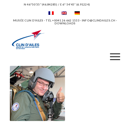
N 46°50’35“ (46.84285) / E 6° 54’45“ (6.91224)
MUSÉE CLIN D'AILES · TÉL +0041 26 662 1533 ·
INFO@CLINDAILES.CH
·
DOWNLOADS