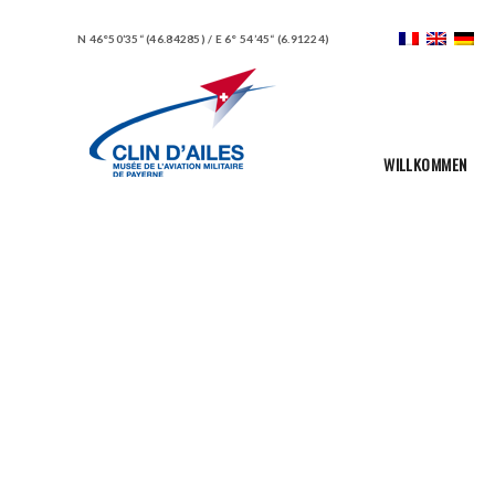
N 46°50’35“ (46.84285) / E 6° 54’45“ (6.91224)
WILLKOMMEN