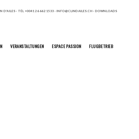
 D'AILES · TÉL +0041 26 662 1533 ·
INFO@CLINDAILES.CH
·
DOWNLOADS
N
VERANSTALTUNGEN
ESPACE PASSION
FLUGBETRIEB