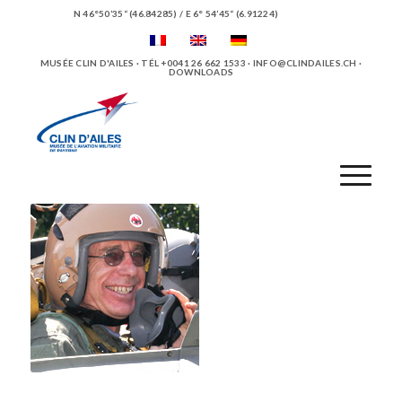
N 46°50’35“ (46.84285) / E 6° 54’45“ (6.91224)
MUSÉE CLIN D'AILES · TÉL +0041 26 662 1533 ·
INFO@CLINDAILES.CH
·
DOWNLOADS