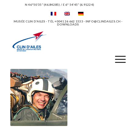
N 46°50’35“ (46.84285) / E 6° 54’45“ (6.91224)
MUSÉE CLIN D'AILES · TÉL +0041 26 662 1533 ·
INFO@CLINDAILES.CH
·
DOWNLOADS