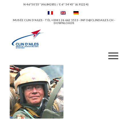
N 46°50’35“ (46.84285) / E 6° 54’45“ (6.91224)
MUSÉE CLIN D'AILES · TÉL +0041 26 662 1533 ·
INFO@CLINDAILES.CH
·
DOWNLOADS