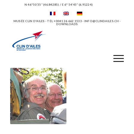
N 46°50’35“ (46.84285) / E 6° 54’45“ (6.91224)
MUSÉE CLIN D'AILES · TÉL +0041 26 662 1533 ·
INFO@CLINDAILES.CH
·
DOWNLOADS