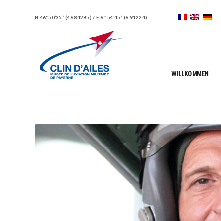
N 46°50’35“ (46.84285) / E 6° 54’45“ (6.91224)
WILLKOMMEN