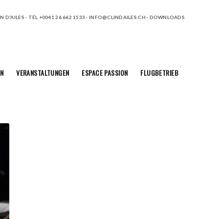
 D'AILES · TÉL +0041 26 662 1533 ·
INFO@CLINDAILES.CH
·
DOWNLOADS
N
VERANSTALTUNGEN
ESPACE PASSION
FLUGBETRIEB