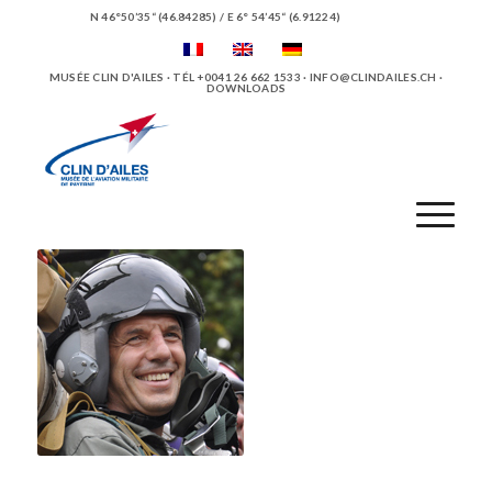
N 46°50’35“ (46.84285) / E 6° 54’45“ (6.91224)
MUSÉE CLIN D'AILES · TÉL +0041 26 662 1533 ·
INFO@CLINDAILES.CH
·
DOWNLOADS