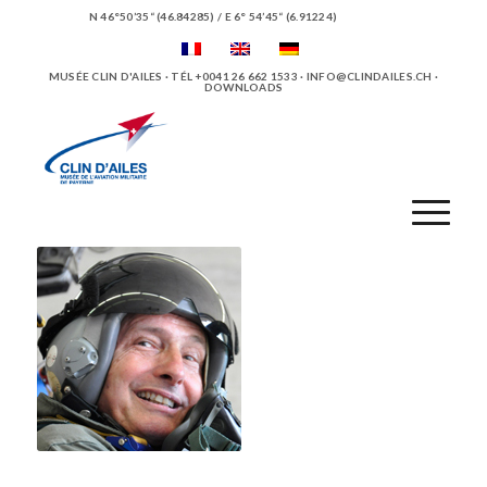
N 46°50’35“ (46.84285) / E 6° 54’45“ (6.91224)
MUSÉE CLIN D'AILES · TÉL +0041 26 662 1533 ·
INFO@CLINDAILES.CH
·
DOWNLOADS