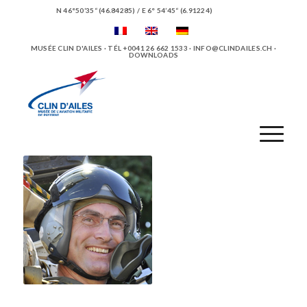
N 46°50’35“ (46.84285) / E 6° 54’45“ (6.91224)
MUSÉE CLIN D'AILES · TÉL +0041 26 662 1533 ·
INFO@CLINDAILES.CH
·
DOWNLOADS