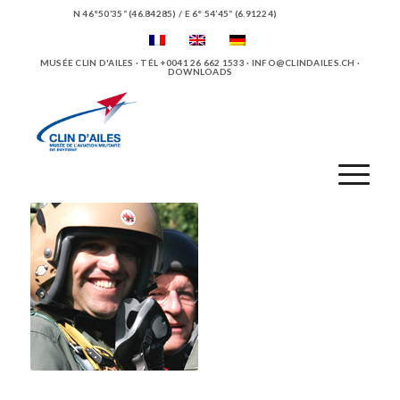
N 46°50’35“ (46.84285) / E 6° 54’45“ (6.91224)
MUSÉE CLIN D'AILES · TÉL +0041 26 662 1533 ·
INFO@CLINDAILES.CH
·
DOWNLOADS