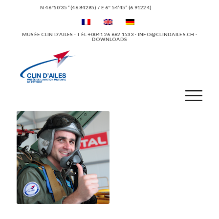
N 46°50’35“ (46.84285) / E 6° 54’45“ (6.91224)
MUSÉE CLIN D'AILES · TÉL +0041 26 662 1533 ·
INFO@CLINDAILES.CH
·
DOWNLOADS