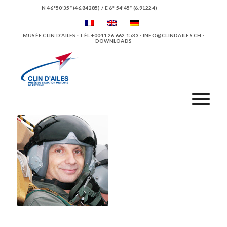
N 46°50’35“ (46.84285) / E 6° 54’45“ (6.91224)
MUSÉE CLIN D'AILES · TÉL +0041 26 662 1533 ·
INFO@CLINDAILES.CH
·
DOWNLOADS