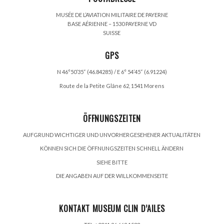
MUSÉE DE L’AVIATION MILITAIRE DE PAYERNE
BASE AÉRIENNE – 1530 PAYERNE VD
SUISSE
GPS
N 46°50’35“ (46.84285) / E 6° 54’45“ (6.91224)
Route de la Petite Glâne 62, 1541 Morens
ÖFFNUNGSZEITEN
AUFGRUND WICHTIGER UND UNVORHERGESEHENER AKTUALITÄTEN
KÖNNEN SICH DIE ÖFFNUNGSZEITEN SCHNELL ÄNDERN
SIEHE BITTE
DIE ANGABEN AUF DER WILLKOMMENSEITE
KONTAKT MUSEUM CLIN D’AILES