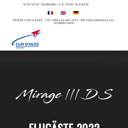
N 46°50’35“ (46.84285) / E 6° 54’45“ (6.91224)
MUSÉE CLIN D'AILES · TÉL +0041 26 662 1533 ·
INFO@CLINDAILES.CH
·
DOWNLOADS